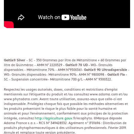
Goltix® Silver
- SC - 350 Grammes par litre de Métamitrone + 60 Grammes par
litre de Quinmérac - AMM N° 2220529 -
Goltix® 70 UD
– WG- Granulés
dispersables - Métamitrone 70% - AMM N°9500361-
Goltix® 90 Ultradispersible
-
WG- Granulés dispersables- Métamitrone 90%- AMM N° 9800098 -
Goltix® Flo
-
SC - Suspension concentrée- Métamitrone 700 g/L – AMM N° 9300322.
Respectez les usages autorisés, doses, conditions et restrictions d’emploi
mentionnés sur l’étiquette du produit et/ou consultez www.adama.com et/ou
www.phytodata.com. Avant toute utilisation, assurez-vous que celle-ci est
indispensable. Privilégiez chaque fois que possible les méthodes alternatives et
les produits présentant le risque le plus faible pour la santé humaine et
animale et pour l’environnement, conformément aux principes de la protection
intégrée, consultez
http://agriculture.gouv
.fr/ecophyto. ®Marque déposée
Adama France s.a.s.- RCS N° 349428532. Agrément n° IF01696 : Distribution de
produits phytopharmaceutiques à des utilisateurs professionnels. Février 2019.
Annule et remplace toute version précédente.