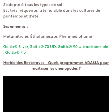
S’adapte à tous les types de sol
Est très fréquente, très nuisible dans les cultures de
printemps et d’été
Ses ennemis :
Métamitrone, Éthofumésate, Phenmédiphame
Goltix® Silver
,
Goltix® 70 UD
,
Goltix® 90 Ultradispersible
,
Goltix® Flo
Herbicides Betteraves - Quels programmes ADAMA pour
maîtriser les chénopodes ?